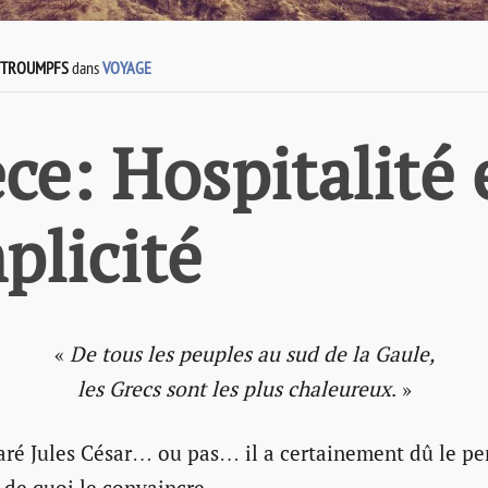
HTROUMPFS
dans
VOYAGE
ce: Hospitalité 
plicité
«
De tous les peuples au sud de la Gaule,
les Grecs sont les plus chaleureux
. »
aré Jules César… ou pas… il a certainement dû le pen
 de quoi le convaincre.