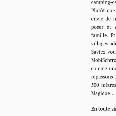
camping-ca
Plutôt que
envie de n
poser et 
famille. E
villages ad
Saviez-vou
MobiSchtro
comme une 
repassons e
500 mètres
Magique…
En toute si