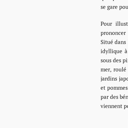
se gare pou
Pour illus
prononcer
Situé dans
idyllique 
sous des pi
mer, roulé
jardins jap
et pommes 
par des bé
viennent po