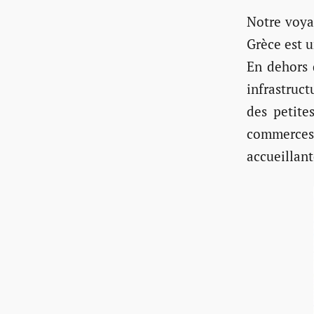
Notre voya
Grèce est u
En dehors 
infrastruc
des petite
commerces 
accueillan