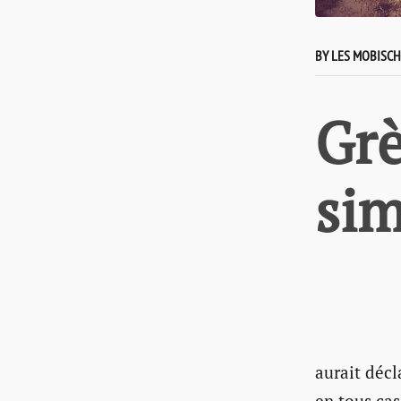
BY LES MOBISC
Grè
sim
aurait décl
en tous cas