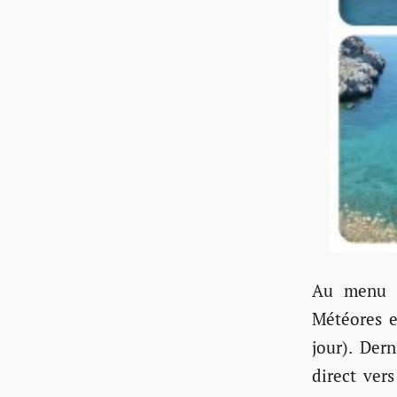
Au menu d
Météores e
jour). Der
direct ver