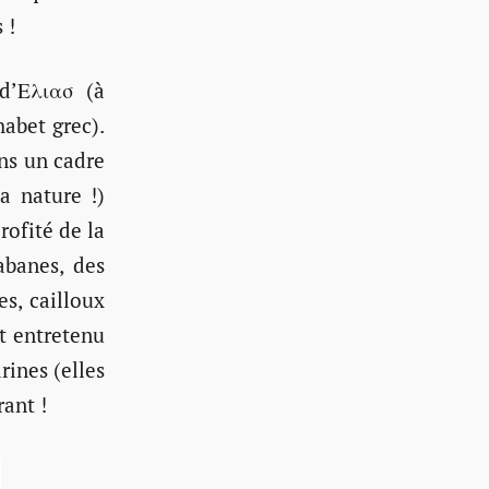
 !
 d’Ελιασ (à
habet grec).
ns un cadre
a nature !)
rofité de la
abanes, des
es, cailloux
t entretenu
rines (elles
rant !