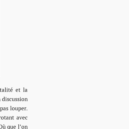
alité et la
n discussion
pas louper.
rotant avec
 Où que l’on