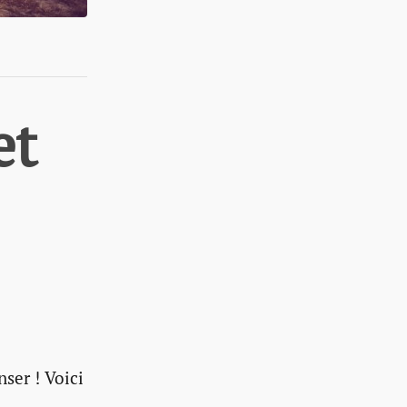
et
ser ! Voici