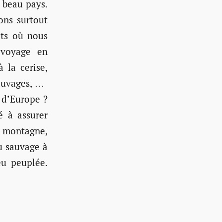
 beau pays.
ons surtout
its où nous
 voyage en
 la cerise,
sauvages, …
 d’Europe ?
é à assurer
a montagne,
au sauvage à
eu peuplée.