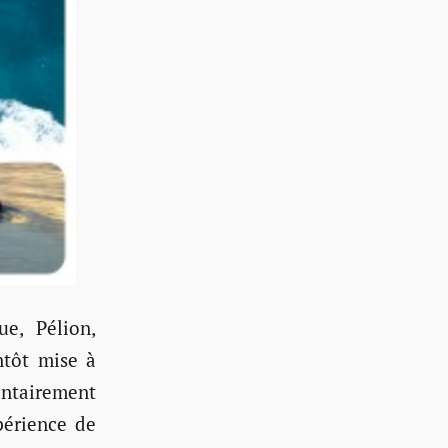
e, Pélion,
ntôt mise à
ontairement
périence de